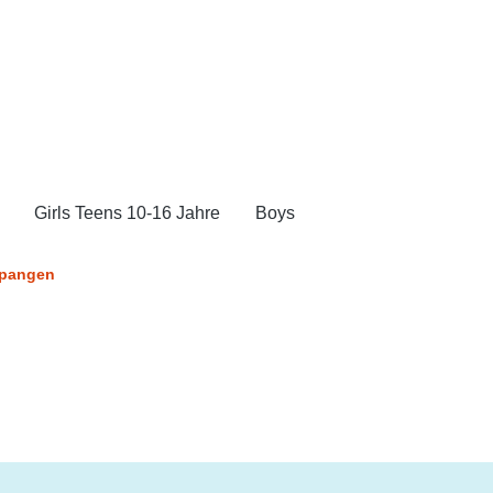
Girls Teens 10-16 Jahre
Boys
spangen