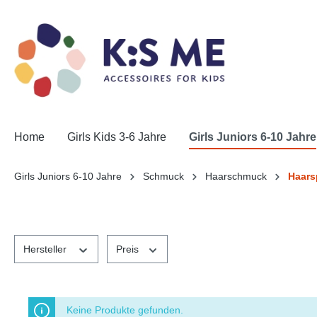
Home
Girls Kids 3-6 Jahre
Girls Juniors 6-10 Jahre
Girls Juniors 6-10 Jahre
Schmuck
Haarschmuck
Haar
Hersteller
Preis
Keine Produkte gefunden.