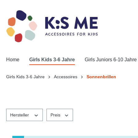
Home
Girls Kids 3-6 Jahre
Girls Juniors 6-10 Jahre
Girls Kids 3-6 Jahre
Accessoires
Sonnenbrillen
Hersteller
Preis