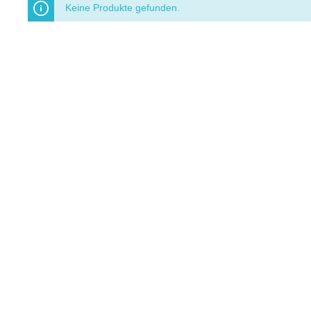
Keine Produkte gefunden.