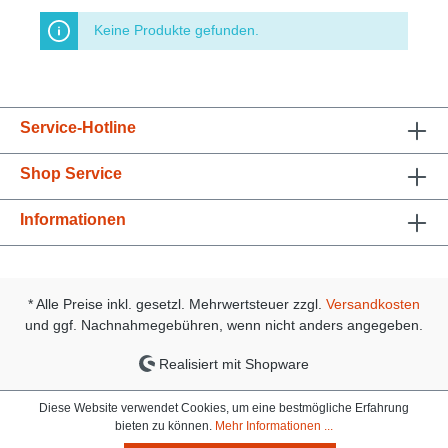
Keine Produkte gefunden.
Service-Hotline
Shop Service
Informationen
* Alle Preise inkl. gesetzl. Mehrwertsteuer zzgl.
Versandkosten
und ggf. Nachnahmegebühren, wenn nicht anders angegeben.
Realisiert mit Shopware
Diese Website verwendet Cookies, um eine bestmögliche Erfahrung
bieten zu können.
Mehr Informationen ...